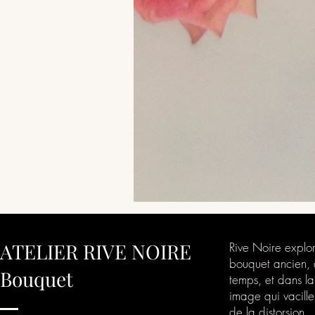
ATELIER RIVE NOIRE
Rive Noire explore
bouquet ancien, 
Bouquet
temps, et dans l
image qui vacille
de la distorsion.