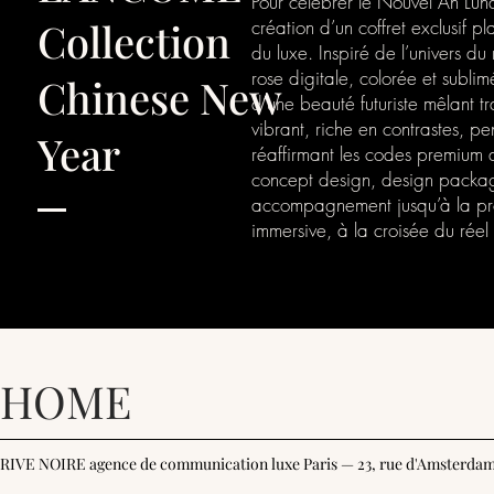
Pour célébrer le Nouvel An Lun
Collection
création d’un coffret exclusif pl
du luxe. Inspiré de l’univers d
rose digitale, colorée et subli
Chinese New
d’une beauté futuriste mêlant t
vibrant, riche en contrastes, pe
Year
réaffirmant les codes premium 
concept design, design packag
accompagnement jusqu’à la prod
immersive, à la croisée du réel e
HOME
RIVE NOIRE agence de communication luxe Paris — 23, rue d'Amsterdam