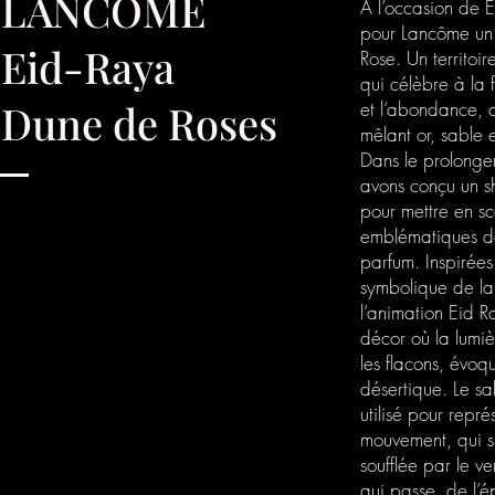
LANCÔME
À l’occasion de 
pour Lancôme un 
Eid-Raya
Rose. Un territoir
qui célèbre à la fo
Dune de Roses
et l’abondance, 
mêlant or, sable e
Dans le prolonge
avons conçu un s
pour mettre en sc
emblématiques de
parfum. Inspirées 
symbolique de la 
l’animation Eid R
décor où la lumi
les flacons, évoq
désertique. Le sa
utilisé pour repr
mouvement, qui s
soufflée par le 
qui passe, de l’